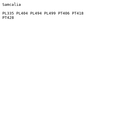
Samcalia

PL335 PL404 PL494 PL499 PT406 PT418
