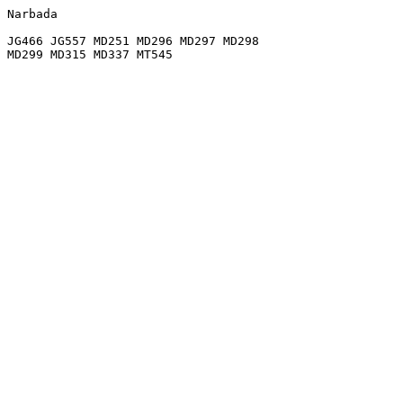
Narbada

JG466 JG557 MD251 MD296 MD297 MD298
