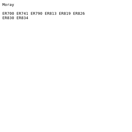
Moray

ER700 ER741 ER790 ER813 ER819 ER826
