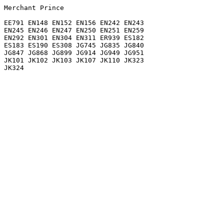
Merchant Prince

EE791 EN148 EN152 EN156 EN242 EN243

EN245 EN246 EN247 EN250 EN251 EN259

EN292 EN301 EN304 EN311 ER939 ES182

ES183 ES190 ES308 JG745 JG835 JG840

JG847 JG868 JG899 JG914 JG949 JG951

JK101 JK102 JK103 JK107 JK110 JK323

JK324