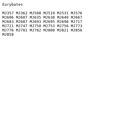
Eurybates

MJ357 MJ362 MJ508 MJ510 MJ531 MJ576

MJ606 MJ607 MJ635 MJ638 MJ640 MJ667

MJ683 MJ687 MJ693 MJ695 MJ698 MJ717

MJ721 MJ747 MJ750 MJ753 MJ756 MJ773

MJ776 MJ781 MJ782 MJ800 MJ821 MJ856
