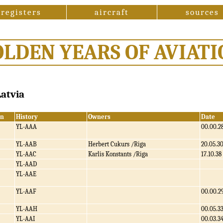
registers
aircraft
sources
OLDEN YEARS OF AVIATI
Latvia
/n
History
Owners
Date
YL-AAA
00.00.2
YL-AAB
Herbert Cukurs /Riga
20.05.3
YL-AAC
Karlis Konstants /Riga
17.10.38
YL-AAD
YL-AAE
YL-AAF
00.00.2
YL-AAH
00.05.3
YL-AAI
00.03.3