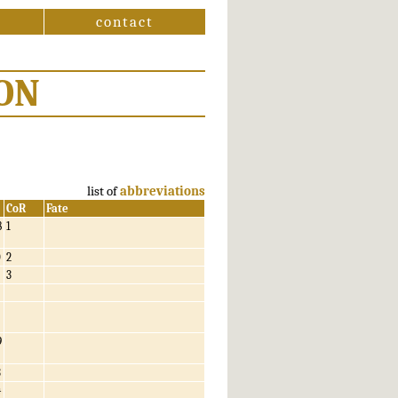
contact
ON
list of
abbreviations
CoR
Fate
8
1
0
2
3
9
3
4