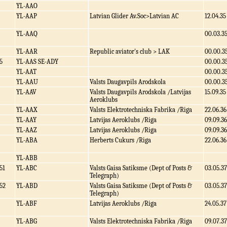
YL-AAO
YL-AAP
Latvian Glider Av.Soc>Latvian AC
12.04.35
YL-AAQ
00.03.3
YL-AAR
Republic aviator's club > LAK
00.00.3
5
YL-AAS SE-ADY
00.00.3
YL-AAT
00.00.3
YL-AAU
Valsts Daugavpils Arodskola
00.00.3
YL-AAV
Valsts Daugavpils Arodskola /Latvijas
15.09.35
Aeroklubs
YL-AAX
Valsts Elektrotechniska Fabrika /Riga
22.06.36
YL-AAY
Latvijas Aeroklubs /Riga
09.09.36
YL-AAZ
Latvijas Aeroklubs /Riga
09.09.36
YL-ABA
Herberts Cukurs /Riga
22.06.36
YL-ABB
51
YL-ABC
Valsts Gaisa Satiksme (Dept of Posts &
03.05.37
Telegraph)
52
YL-ABD
Valsts Gaisa Satiksme (Dept of Posts &
03.05.37
Telegraph)
YL-ABF
Latvijas Aeroklubs /Riga
24.05.37
YL-ABG
Valsts Elektrotechniska Fabrika /Riga
09.07.37