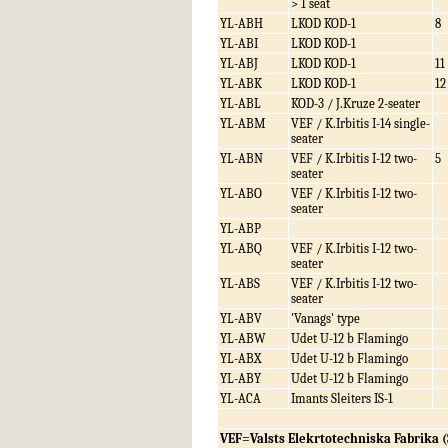
> 1 seat
YL-ABH
LKOD KOD-1
8
YL-ABI
LKOD KOD-1
YL-ABJ
LKOD KOD-1
11
YL-ABK
LKOD KOD-1
12
YL-ABL
KOD-3 / J.Kruze 2-seater
YL-ABM
VEF / K.Irbitis I-14 single-
seater
YL-ABN
VEF / K.Irbitis I-12 two-
5
seater
YL-ABO
VEF / K.Irbitis I-12 two-
seater
YL-ABP
YL-ABQ
VEF / K.Irbitis I-12 two-
seater
YL-ABS
VEF / K.Irbitis I-12 two-
seater
YL-ABV
'Vanags' type
YL-ABW
Udet U-12 b Flamingo
YL-ABX
Udet U-12 b Flamingo
YL-ABY
Udet U-12 b Flamingo
YL-ACA
Imants Sleiters IS-1
VEF=Valsts Elekrtotechniska Fabrika (