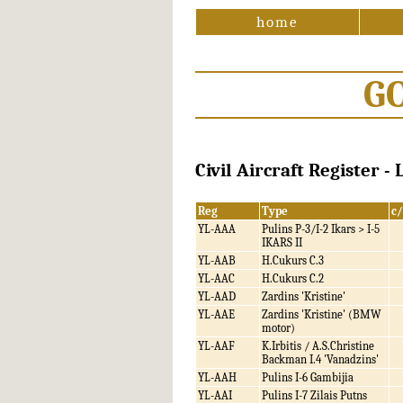
home
G
Civil Aircraft Register - 
Reg
Type
c
YL-AAA
Pulins P-3/I-2 Ikars > I-5
IKARS II
YL-AAB
H.Cukurs C.3
YL-AAC
H.Cukurs C.2
YL-AAD
Zardins 'Kristine'
YL-AAE
Zardins 'Kristine' (BMW
motor)
YL-AAF
K.Irbitis / A.S.Christine
Backman I.4 'Vanadzins'
YL-AAH
Pulins I-6 Gambijia
YL-AAI
Pulins I-7 Zilais Putns