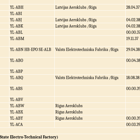
YL-ABH
Latvijas Aeroklubs /Riga
28.04.37
YL-ABI
YL-ABJ
Latvijas Aeroklubs /Riga
04.02.38
YL-ABK
Latvijas Aeroklubs /Riga
04.02.38
YL-ABL
00.00.3
YL-ABM
19.11.37
YL-ABN HB-EPO SE-ALB
Valsts Elektrotechniska Fabrika /Riga
29.04.38
YL-ABO
00.04.3
YL-ABP
YL-ABQ
Valsts Elektrotechniska Fabrika /Riga
18.08.38
YL-ABS
00.00.3
YL-ABV
YL-ABW
Rigas Aeroklubs
YL-ABX
Rigas Aeroklubs
YL-ABY
Rigas Aeroklubs
00.00.3
YL-ACA
00.03.3
State Electro-Technical Factory)