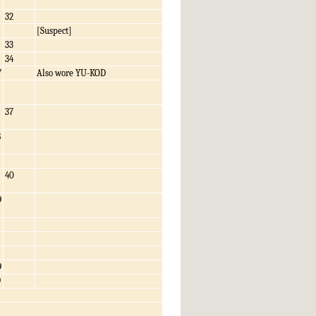
32
[Suspect]
33
34
7
Also wore YU-KOD
37
8
40
9
9
9