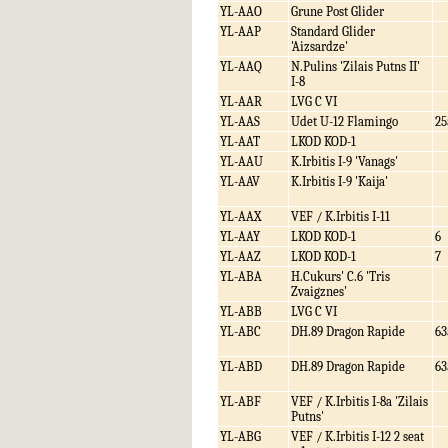
YL-AAO
Grune Post Glider
YL-AAP
Standard Glider
'Aizsardze'
YL-AAQ
N.Pulins 'Zilais Putns II'
I-8
YL-AAR
LVG C VI
YL-AAS
Udet U-12 Flamingo
25
YL-AAT
LKOD KOD-1
YL-AAU
K.Irbitis I-9 'Vanags'
YL-AAV
K.Irbitis I-9 'Kaija'
YL-AAX
VEF / K.Irbitis I-11
YL-AAY
LKOD KOD-1
6
YL-AAZ
LKOD KOD-1
7
YL-ABA
H.Cukurs' C.6 'Tris
Zvaigznes'
YL-ABB
LVG C VI
YL-ABC
DH.89 Dragon Rapide
63
YL-ABD
DH.89 Dragon Rapide
63
YL-ABF
VEF / K.Irbitis I-8a 'Zilais
Putns'
YL-ABG
VEF / K.Irbitis I-12 2 seat