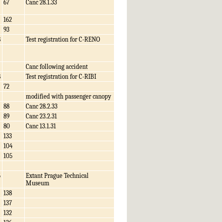
67
Canc 28.1.33
162
93
8
Test registration for C-RENO
Canc following accident
8
Test registration for C-RIBI
72
modified with passenger canopy
88
Canc 28.2.33
89
Canc 23.2.31
80
Canc 13.1.31
133
104
105
5
Extant Prague Technical
Museum
138
137
132