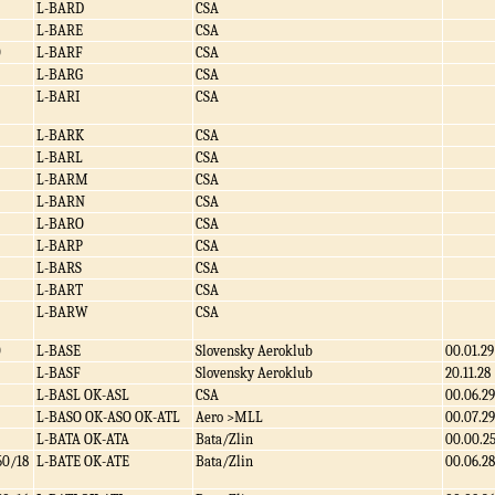
L-BARD
CSA
L-BARE
CSA
0
L-BARF
CSA
L-BARG
CSA
L-BARI
CSA
L-BARK
CSA
L-BARL
CSA
L-BARM
CSA
L-BARN
CSA
L-BARO
CSA
L-BARP
CSA
L-BARS
CSA
L-BART
CSA
L-BARW
CSA
0
L-BASE
Slovensky Aeroklub
00.01.29
L-BASF
Slovensky Aeroklub
20.11.28
L-BASL OK-ASL
CSA
00.06.29
L-BASO OK-ASO OK-ATL
Aero >MLL
00.07.29
L-BATA OK-ATA
Bata/Zlin
00.00.2
50/18
L-BATE OK-ATE
Bata/Zlin
00.06.28