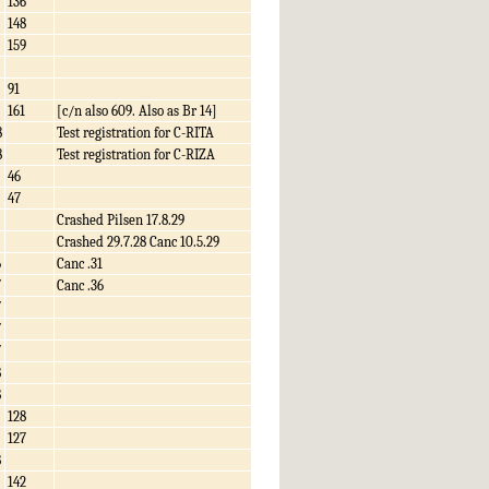
136
148
159
91
161
[c/n also 609. Also as Br 14]
8
Test registration for C-RITA
8
Test registration for C-RIZA
46
47
Crashed Pilsen 17.8.29
Crashed 29.7.28 Canc 10.5.29
6
Canc .31
7
Canc .36
7
7
7
8
8
128
127
8
142