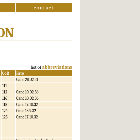
contact
ON
list of
abbreviations
CoR
Fate
Canc 28.02.31
111
112
Canc 10.02.36
116
Canc 10.02.36
118
Canc 17.10.32
124
Canc 15.9.32
125
Canc 17.10.32