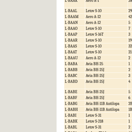
L-BAAK
Aero A-1
28
L-BAAL
Letov S-10
29
L-BAAM
Aero A-12
42
L-BAAN
Aero A-12
5
L-BAAO
Letov S-10
7
L-BAAP
Letov S-16T
3
L-BAAR
Letov S-10
19
L-BAAS
Letov S-10
32
L-BAAT
Letov S-10
21
L-BAAU
Aero A-12
2
L-BABA
Avia BH-25
1
L-BABB
Avia BH-25J
2
L-BABC
Avia BH-25J
3
L-BABD
Avia BH-25J
4
L-BABE
Avia BH-25J
5
L-BABF
Avia BH-25J
6
L-BABG
Avia BH-11B Antilopa
2
L-BABH
Avia BH-11B Antilopa
1
L-BABI
Letov S-31
1
L-BABK
Letov S-218
1
L-BABL
Letov S-31
2