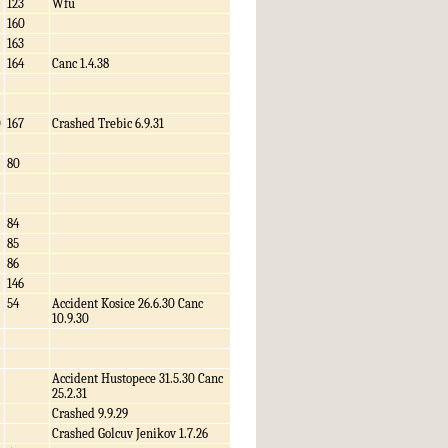
123
Wfu
160
163
164
Canc 1.4.38
0
167
Crashed Trebic 6.9.31
80
84
85
86
146
54
Accident Kosice 26.6.30 Canc
10.9.30
Accident Hustopece 31.5.30 Canc
25.2.31
Crashed 9.9.29
Crashed Golcuv Jenikov 1.7.26