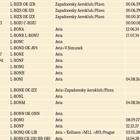
L-BIZR OK-IZR
Zapadocesky Aeroklub/Plzen
00.06.29
L-BIZS OK-IZS
Zapadocesky Aeroklub/Plzen
00.06.29
L-BIZX OK-IZX
Zapadocesky Aeroklub/Plzen
00.00.3
/2
L-BOIU C-ROIU
00.00.0
L-BONA
Avia
12.06.24
L-BONB L-BONU
Avia
17.07.24
L-BONC
Avia
L-BOND OK-AVS
Avia>V.Simunek
7
L-BONE
Avia
41
L-BONF
Avia
L-BONG
Avia
L-BONH
Avia
L-BONI
Avia
04.08.26
L-BONK OK-IZZ
Avia>Zapadocesky Aeroklub/Plzen
L-BONL
Avia
L-BONM
Avia
04.08.26
L-BONN OK-ONN
Avia
L-BONO
Avia
08.09.27
L-BONP
Avia
22.12.27
L-BONQ OK-LIR
Avia > Kellners >MLL >AVS/Prague
03.05.28
L-BONS CH-230 HB-ORI
Avia
13.04.28