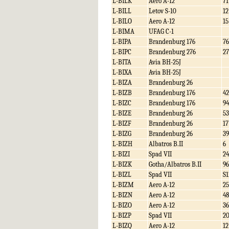
L-BILK
Aero A-12
71
L-BILL
Letov S-10
12
L-BILO
Aero A-12
15
L-BIMA
UFAG C-1
L-BIPA
Brandenburg 176
76
L-BIPC
Brandenburg 276
27
L-BITA
Avia BH-25J
L-BIXA
Avia BH-25J
L-BIZA
Brandenburg 26
L-BIZB
Brandenburg 176
42
L-BIZC
Brandenburg 176
94
L-BIZE
Brandenburg 26
53
L-BIZF
Brandenburg 26
17
L-BIZG
Brandenburg 26
39
L-BIZH
Albatros B.II
6
L-BIZI
Spad VII
24
L-BIZK
Gotha/Albatros B.II
96
L-BIZL
Spad VII
S1
L-BIZM
Aero A-12
25
L-BIZN
Aero A-12
48
L-BIZO
Aero A-12
36
L-BIZP
Spad VII
2
L-BIZQ
Aero A-12
12