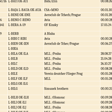
50/16
L-BATI OK-ATI
Bata/Zlin
00.08.26
L-BAJA L-BAUA OK-AUA
CSA>MNO
00.01.30
L-BENE OK-ENE
Aeroclub de Tchech/Prague
00.01.28
/6
L-BENO C-RENO
Avia
00.00.2
641
L-BERA A-59
OF Kinsky
17.05.24
9
L-BERB
A Blaha
L-BIBI C-RIBI
Avia
00.00.2
L-BIEN OK-IEN
Aeroclub de Tchec/Prague
00.06.27
L-BIKA
L-BILA OK-ILA
MLL /Praha
28.08.27
L-BILB
MLL /Praha
21.04.28
L-BILC
MLL /Praha
26.10.27
L-BILD OK-ILD
MLL /Praha
00.08.28
L-BILE
Verein deutcher Flieger Prag
00.05.28
L-BILF OK-ILF
MLL
00.05.28
L-BILG OK-ILG
L-BILG
Simunek brothers
00.00.2
L-BILH OK-ILH
MLL /Olomouc
00.09.28
L-BILI OK-ILI
MLL /Olomouc
00.09.28
L-BILJ OK-ILJ
MLL /Praha
00.08.28