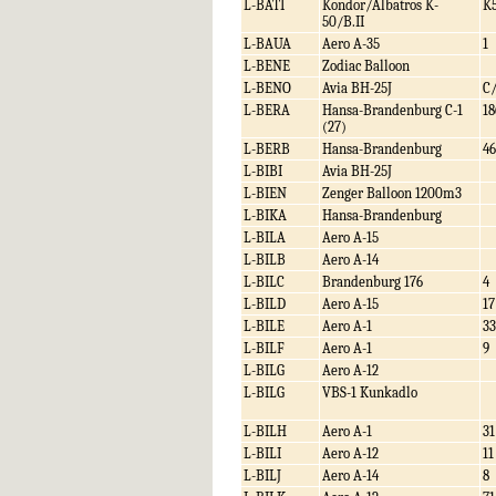
L-BATI
Kondor/Albatros K-
K
50/B.II
L-BAUA
Aero A-35
1
L-BENE
Zodiac Balloon
L-BENO
Avia BH-25J
C
L-BERA
Hansa-Brandenburg C-1
18
(27)
L-BERB
Hansa-Brandenburg
46
L-BIBI
Avia BH-25J
L-BIEN
Zenger Balloon 1200m3
L-BIKA
Hansa-Brandenburg
L-BILA
Aero A-15
L-BILB
Aero A-14
L-BILC
Brandenburg 176
4
L-BILD
Aero A-15
17
L-BILE
Aero A-1
33
L-BILF
Aero A-1
9
L-BILG
Aero A-12
L-BILG
VBS-1 Kunkadlo
L-BILH
Aero A-1
31
L-BILI
Aero A-12
11
L-BILJ
Aero A-14
8