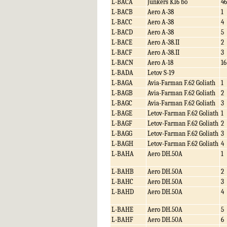
L-BACA
Junkers K16 bo
46
L-BACB
Aero A-38
1
L-BACC
Aero A-38
4
L-BACD
Aero A-38
5
L-BACE
Aero A-38.II
2
L-BACF
Aero A-38.II
3
L-BACN
Aero A-18
16
L-BADA
Letov S-19
L-BAGA
Avia-Farman F.62 Goliath
1
L-BAGB
Avia-Farman F.62 Goliath
2
L-BAGC
Avia-Farman F.62 Goliath
3
L-BAGE
Letov-Farman F.62 Goliath
1
L-BAGF
Letov-Farman F.62 Goliath
2
L-BAGG
Letov-Farman F.62 Goliath
3
L-BAGH
Letov-Farman F.62 Goliath
4
L-BAHA
Aero DH.50A
1
L-BAHB
Aero DH.50A
2
L-BAHC
Aero DH.50A
3
L-BAHD
Aero DH.50A
4
L-BAHE
Aero DH.50A
5
L-BAHF
Aero DH.50A
6