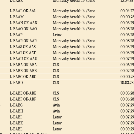
L-BAAK
Moravsky Aeroklub /Brno
13.04.28
L-BAAL OK-AAL
Moravsky Aeroklub /Brno
00.04.27
L-BAAM
Moravsky Aeroklub /Brno
00.00.2
L-BAAN OK-AAN
Moravsky Aeroklub /Brno
00.05.29
L-BAAO OK-AAO
Moravsky Aeroklub /Brno
00.08.28
L-BAAP
Letov
00.06.28
L-BAAR OK-AAR
Moravsky Aeroklub /Brno
00.08.28
L-BAAS OK-AAS
Moravsky Aeroklub /Brno
00.05.29
L-BAAT OK-AAT
Moravsky Aeroklub /Brno
00.05.29
L-BAAU OK-AAU
Moravsky Aeroklub /Brno
00.07.29
L-BABA OK-ABA
CLS
00.06.29
L-BABB OK-ABB
CLS
00.02.28
L-BABC OK-ABC
CLS
00.00.2
L-BABD
CLS
10.03.28
L-BABE OK-ABE
CLS
00.05.28
L-BABF OK-ABF
CLS
00.06.28
B
L-BABG
Avia
00.07.29
B
L-BABH
Avia
00.07.29
L-BABI
Letov
00.07.29
L-BABK
Letov
00.07.29
L-BABL
Letov
00.09.29