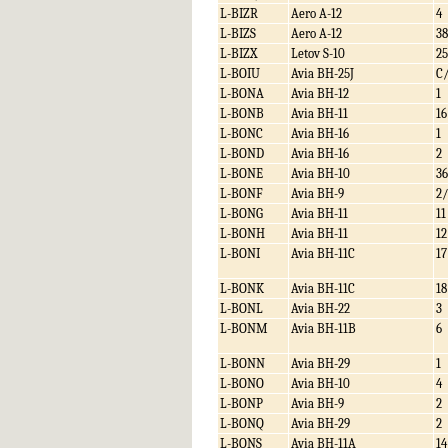
L-BIZR
Aero A-12
4
L-BIZS
Aero A-12
38
L-BIZX
Letov S-10
25
L-BOIU
Avia BH-25J
C
L-BONA
Avia BH-12
1
L-BONB
Avia BH-11
16
L-BONC
Avia BH-16
1
L-BOND
Avia BH-16
2
L-BONE
Avia BH-10
36
L-BONF
Avia BH-9
2/
L-BONG
Avia BH-11
11
L-BONH
Avia BH-11
12
L-BONI
Avia BH-11C
17
L-BONK
Avia BH-11C
18
L-BONL
Avia BH-22
3
L-BONM
Avia BH-11B
6
L-BONN
Avia BH-29
1
L-BONO
Avia BH-10
4
L-BONP
Avia BH-9
2
L-BONQ
Avia BH-29
2
L-BONS
Avia BH-11A
14