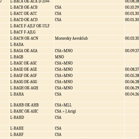
7
L-BACA OK-ACA D-2144
00.08.28
L-BACB OK-ACB
CSA
00.10.29
L-BACC OK-ACC
CSA
00.01.30
L-BACD OK-ACD
CSA
00.01.30
L-BACE F-AJLF OK-ULF
L-BACF F-AJLG
L-BACN OK-ACN
Moravsky Aeroklub
00.02.3
L-BADA
L-BAGA OK-AGA
CSA>MNO
00.09.27
L-BAGB
MNO
L-BAGC OK-AGC
CSA>MNO
L-BAGE OK-AGE
CSA>MNO
00.08.27
L-BAGF OK-AGF
CSA>MNO
00.05.28
L-BAGG OK-AGG
CSA>MNO
00.06.28
L-BAGH OK-AGH
CSA>MNO
00.06.29
L-BAHA
CSA
00.04.26
L-BAHB OK-AHB
CSA>MLL
L-BAHC OK-AHC
CSA > J.Arigi
L-BAHD
CSA
L-BAHE
CSA
L-BAHF
CSA