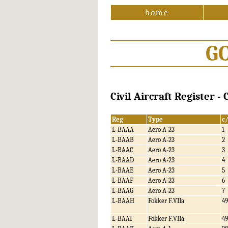
home
G
Civil Aircraft Register -
Reg
Type
c
L-BAAA
Aero A-23
1
L-BAAB
Aero A-23
2
L-BAAC
Aero A-23
3
L-BAAD
Aero A-23
4
L-BAAE
Aero A-23
5
L-BAAF
Aero A-23
6
L-BAAG
Aero A-23
7
L-BAAH
Fokker F.VIIa
49
L-BAAI
Fokker F.VIIa
49