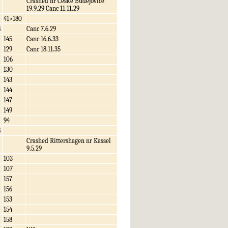
Crashed nr Ceske Budejovice
19.9.29 Canc 11.11.29
41>180
8
Canc 7.6.29
145
Canc 16.6.33
129
Canc 18.11.35
106
130
143
144
147
149
94
8
Crashed Rittershagen nr Kassel
9.5.29
103
107
157
156
153
154
158