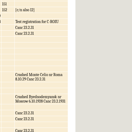
151
152
[c/n also 12]
0
8
Test registration for C-ROIU
Canc 23.2.31
Canc 23.2.31
Crashed Monte Celio nr Roma
8.10.29 Canc 23.2.31
Crashed Byednodemyansk nr
Moscow 6.10.1928 Canc 23.2.1931
Canc 23.2.31
Canc 23.2.31
Canc 23.2.31