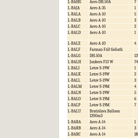
L-BAHG
Aero DH.50A
7
L-BAJA
Aero A-35
1
L-BALA
Aero A-10
5
L-BALB
Aero A-10
3
L-BALC
Aero A-10
2
L-BALD
Aero A-10
1
L-BALE
Aero A-10
4
L-BALF
Farman F.62 Goliath
L-BALG
DH.50A
13
L-BALH
Junkers F13 W
74
L-BALI
Letov S-19W
1
L-BALK
Letov S-19W
2
L-BALL
Letov S-19W
3
L-BALM
Letov S-19M
4
L-BALN
Letov S-19W
5
L-BALO
Letov S-19M
6
L-BALP
Letov S-19M
7
L-BALU
Bratislava Balloon
1200m3
L-BARA
Aero A-14
1
L-BARB
Aero A-14
3
L-BARC
Aero A-14
18