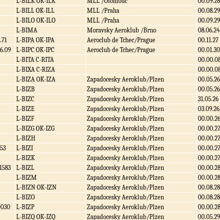
L-BILK OK-ILK
MLL /Olomouc
00.09.28
L-BILL OK-ILL
MLL /Praha
00.08.29
L-BILO OK-ILO
MLL /Praha
00.09.29
L-BIMA
Moravsky Aeroklub /Brno
08.06.24
.71
L-BIPA OK-IPA
Aeroclub de Tchec/Prague
00.11.27
6.09
L-BIPC OK-IPC
Aeroclub de Tchec/Prague
00.01.30
L-BITA C-RITA
00.00.0
L-BIXA C-RIZA
00.00.0
L-BIZA OK-IZA
Zapadocesky Aeroklub/Plzen
00.05.26
L-BIZB
Zapadocesky Aeroklub/Plzen
00.05.26
L-BIZC
Zapadocesky Aeroklub/Plzen
31.05.26
L-BIZE
Zapadocesky Aeroklub/Plzen
03.09.26
L-BIZF
Zapadocesky Aeroklub/Plzen
00.00.2
L-BIZG OK-IZG
Zapadocesky Aeroklub/Plzen
00.00.2
L-BIZH
Zapadocesky Aeroklub/Plzen
00.00.2
53
L-BIZI
Zapadocesky Aeroklub/Plzen
00.00.2
L-BIZK
Zapadocesky Aeroklub/Plzen
00.00.2
1583
L-BIZL
Zapadocesky Aeroklub/Plzen
00.00.2
L-BIZM
Zapadocesky Aeroklub/Plzen
00.00.2
L-BIZN OK-IZN
Zapadocesky Aeroklub/Plzen
00.08.28
L-BIZO
Zapadocesky Aeroklub/Plzen
00.08.28
0030
L-BIZP
Zapadocesky Aeroklub/Plzen
00.00.2
L-BIZQ OK-IZQ
Zapadocesky Aeroklub/Plzen
00.05.29