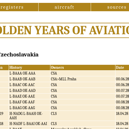
registers
aircraft
sources
OLDEN YEARS OF AVIATI
 Czechoslavakia
/n
History
Owners
Date
L-BAAA OK-AAA
CSA
L-BAAB OK-AAB
CSA>MLL Praha
00.06.28
L-BAAC OK-AAC
CSA
00.06.28
L-BAAD OK-AAD
CSA
00.07.28
L-BAAE OK-AAE
CSA
00.07.28
L-BAAF OK-AAF
CSA
00.08.28
L-BAAG OK-AAG
CSA
00.08.28
19
H-NADG L-BAAH OK-
CLS
18.04.28
AAH
18
H-NADF L-BAAI OK-AAI
CLS
18.04.28