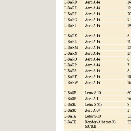
L-BARD
Aero A-14
14
L-BARE
Aero A-14
12
L-BARF
Aero A-14
2
L-BARG
Aero A-14
9
L-BARI
Aero A-14
19
L-BARK
Aero A-14
5
L-BARL
Aero A-14
11
L-BARM
Aero A-14
13
L-BARN
Aero A-14
17
L-BARO
Aero A-14
6
L-BARP
Aero A-14
7
L-BARS
Aero A-14
8
L-BART
Aero A-14
10
L-BARW
Aero A-14
16
L-BASE
Letov S-10
5
L-BASF
Aero A-1
26
L-BASL
Letov S-218
2
L-BASO
Aero A-34
1
L-BATA
Letov S-10
51
L-BATE
Kondor/Albatros K-
K
50/B.II