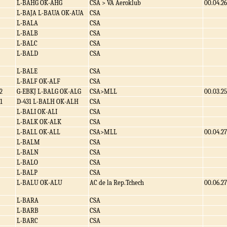
L-BAHG OK-AHG
CSA > VA Aeroklub
00.04.26
L-BAJA L-BAUA OK-AUA
CSA
L-BALA
CSA
L-BALB
CSA
L-BALC
CSA
L-BALD
CSA
L-BALE
CSA
L-BALF OK-ALF
CSA
2
G-EBKJ L-BALG OK-ALG
CSA>MLL
00.03.25
1
D-431 L-BALH OK-ALH
CSA
L-BALI OK-ALI
CSA
L-BALK OK-ALK
CSA
L-BALL OK-ALL
CSA>MLL
00.04.27
L-BALM
CSA
L-BALN
CSA
L-BALO
CSA
L-BALP
CSA
L-BALU OK-ALU
AC de la Rep.Tchech
00.06.27
L-BARA
CSA
L-BARB
CSA
L-BARC
CSA